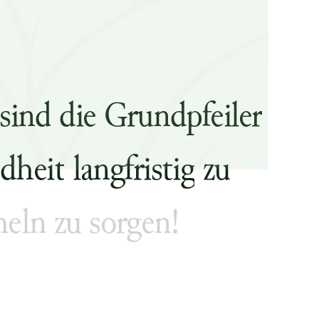
s
i
n
d
d
i
e
G
r
u
n
d
p
f
e
i
l
e
r
d
h
e
i
t
l
a
n
g
f
r
i
s
t
i
g
z
u
h
e
l
n
z
u
s
o
r
g
e
n
!