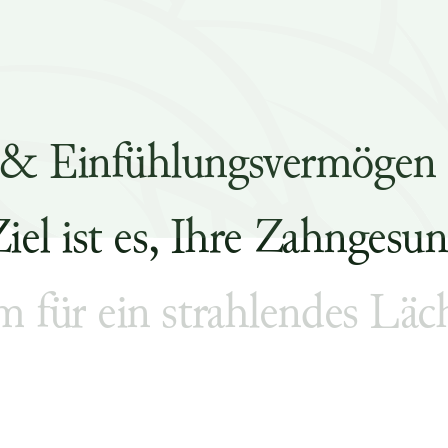
&
E
i
n
f
ü
h
l
u
n
g
s
v
e
r
m
ö
g
e
n
Z
i
e
l
i
s
t
e
s
,
I
h
r
e
Z
a
h
n
g
e
s
u
n
m
f
ü
r
e
i
n
s
t
r
a
h
l
e
n
d
e
s
L
ä
c