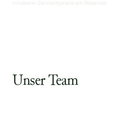
I
n
h
a
b
e
r
i
n
Z
a
h
n
a
r
z
t
p
r
a
x
i
s
a
m
R
o
s
e
n
t
a
l
Unser Team