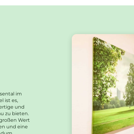
sental im
 ist es,
wertige und
 zu bieten.
l großen Wert
en und eine
undum