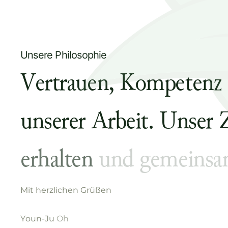
Unsere Philosophie
V
e
r
t
r
a
u
e
n
,
K
o
m
p
e
t
e
n
z
u
n
s
e
r
e
r
A
r
b
e
i
t
.
U
n
s
e
r
e
r
h
a
l
t
e
n
u
n
d
g
e
m
e
i
n
s
a
M
i
t
h
e
r
z
l
i
c
h
e
n
G
r
ü
ß
e
n
Y
o
u
n
-
J
u
O
h